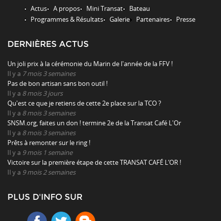
Actus
A propos
Mini Transat
Bateau
Programmes & Résultats
Galerie
Partenaires
Presse
DERNIÈRES ACTUS
Un joli prix à la cérémonie du Marin de l'année de la FFV !
Il y a
7 mois 3 semaines
Pas de bon artisan sans bon outil !
Il y a
8 mois 3 jours
Qu'est ce que je retiens de cette 2e place sur la TCO ?
Il y a
8 mois 3 semaines
SNSM.org, faites un don ! termine 2e de la Transat Café L'Or
Il y a
8 mois 3 semaines
Prêts à remonter sur le ring !
Il y a
9 mois 1 semaine
Victoire sur la première étape de cette TRANSAT CAFÉ L’OR !
Il y a
9 mois 2 semaines
PLUS D'INFO SUR