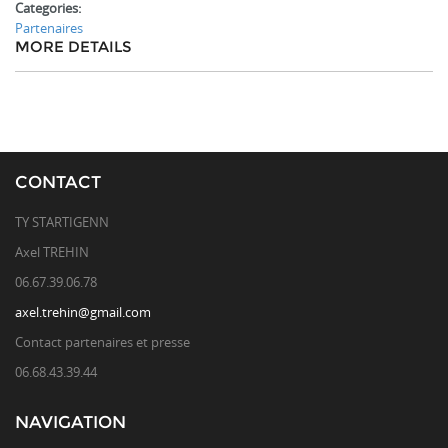
Categories:
Partenaires
MORE DETAILS
CONTACT
TY STARTIGENN
Axel TREHIN
06.67.39.06.78
axel.trehin@gmail.com
Contact partenaires et presse
06.68.43.39.44
NAVIGATION